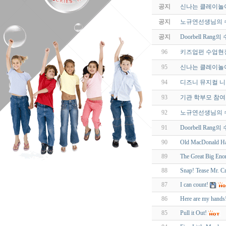
공지
신나는 클레이놀
공지
노규연선생님의 
공지
Doorbell Ran
96
키즈업펀 수업현
95
신나는 클레이놀
94
디즈니 뮤지컬 
93
기관 학부모 참
92
노규연선생님의 
91
Doorbell Ran
90
Old MacDonald H
89
The Great Big Eno
88
Snap! Tease Mr. Cr
87
I can count!
86
Here are my hands
85
Pull it Out!