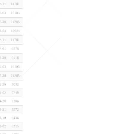
2-11
14701
9-03
16103
7-30
21285
3-04
19644
2-11
14701
2-01
9375
9-30
9118
9-03
16103
7-30
21285
6-30
9032
6-02
7745
4-28
7106
3-31
5872
3-10
6436
1-02
6215