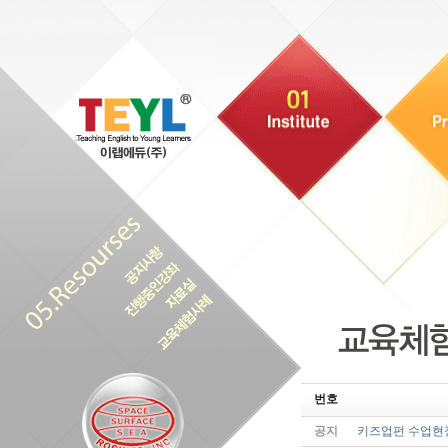
번호
공지
키즈업펀 수업현