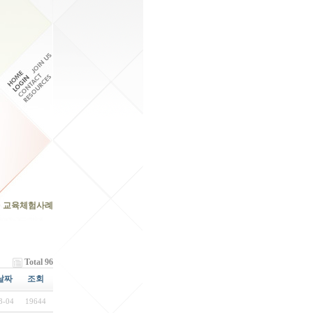
>
교육체험사례
Total 96
날짜
조회
3-04
19644