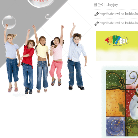
글쓴이 :
Joyjoy
http://cafe.teyl.co.kr/bb
http://cafe.teyl.co.kr/b