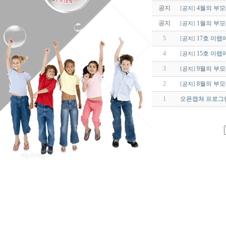
공지
4월의 부모레터 
[
공지
]
공지
1월의 부
[
공지
]
5
17호 이랩
[
공지
]
4
15호 이랩
[
공지
]
3
9월의 부
[
공지
]
2
8월의 부모레
[
공지
]
1
오픈캡쳐 프로그