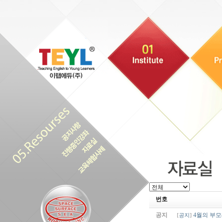
번호
공지
4월의 부
[
공지
]